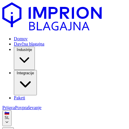
Domov
Davčna blagajna
Industrije
Integracije
Paketi
Prijava
Povpraševanje
SL