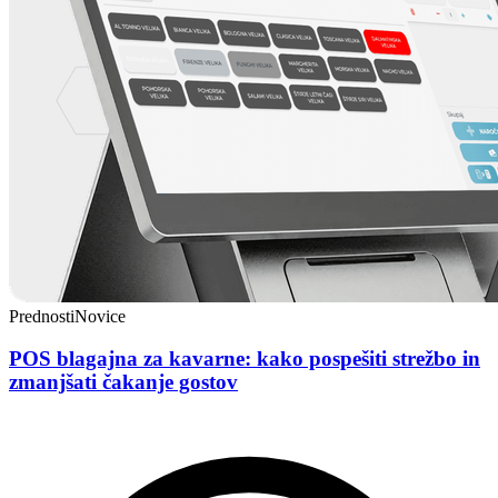
Prednosti
Novice
POS blagajna za kavarne: kako pospešiti strežbo in
zmanjšati čakanje gostov