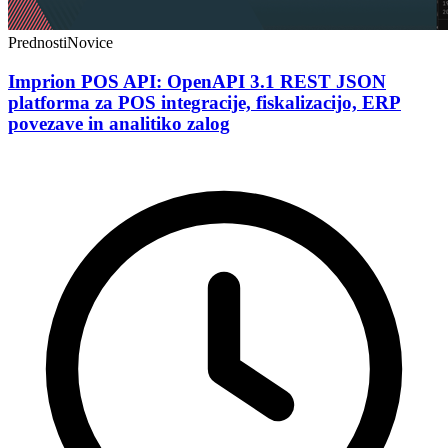
Prednosti
Novice
Imprion POS API: OpenAPI 3.1 REST JSON
platforma za POS integracije, fiskalizacijo, ERP
povezave in analitiko zalog