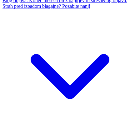
Blog objava: Konec meseca brez papirjev in stresa
Blog objava:
Strah pred izpadom blagajne? Pozabite nanj!