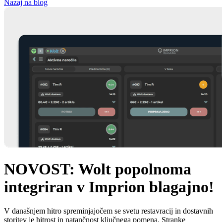
Nazaj na blog
NOVOST: Wolt popolnoma
integriran v Imprion blagajno!
V današnjem hitro spreminjajočem se svetu restavracij in dostavnih
storitev je hitrost in natančnost ključnega pomena. Stranke