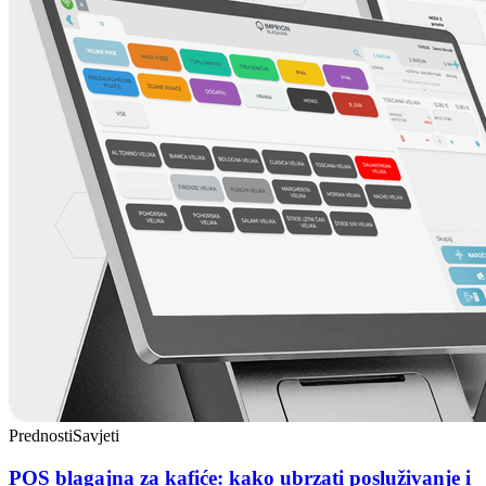
Prednosti
Savjeti
POS blagajna za kafiće: kako ubrzati posluživanje i