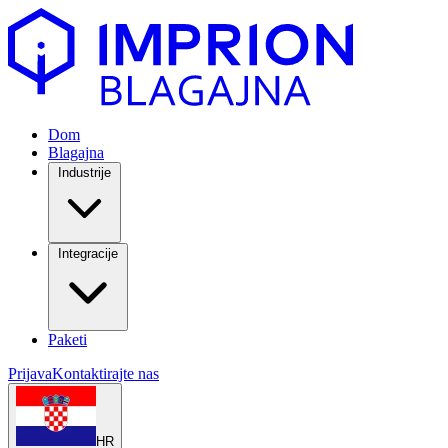
Dom
Blagajna
Industrije
Integracije
Paketi
Prijava
Kontaktirajte nas
HR