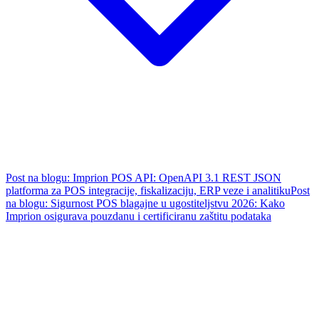
Post na blogu: Imprion POS API: OpenAPI 3.1 REST JSON
platforma za POS integracije, fiskalizaciju, ERP veze i analitiku
Post
na blogu: Sigurnost POS blagajne u ugostiteljstvu 2026: Kako
Imprion osigurava pouzdanu i certificiranu zaštitu podataka